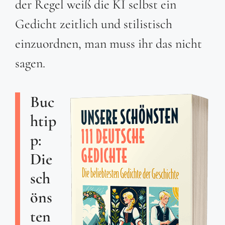
der Regel weiß die KI selbst ein
Gedicht zeitlich und stilistisch
einzuordnen, man muss ihr das nicht
sagen.
Buc
htip
p:
Die
sch
öns
ten