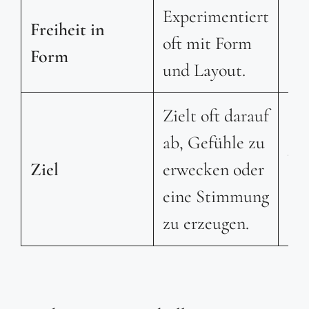
Experimentiert
Fol
Freiheit in
oft mit Form
tra
Form
und Layout.
Er
Zielt oft darauf
Zie
ab, Gefühle zu
un
Ziel
erwecken oder
In
eine Stimmung
ab.
zu erzeugen.