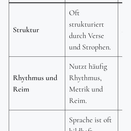
Oft
Ge
strukturiert
Struktur
Ab
durch Verse
Str
und Strophen.
Nutzt häufig
Rhythmus und
Rhythmus,
Rh
Reim
Metrik und
sin
Reim.
Sprache ist oft