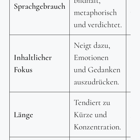
bildhaft,
Spr
Sprachgebrauch
metaphorisch
un
und verdichtet.
Neigt dazu,
Fok
Inhaltlicher
Emotionen
Er
Fokus
und Gedanken
Ha
auszudrücken.
Tendiert zu
Kan
Länge
Kürze und
lan
Konzentration.