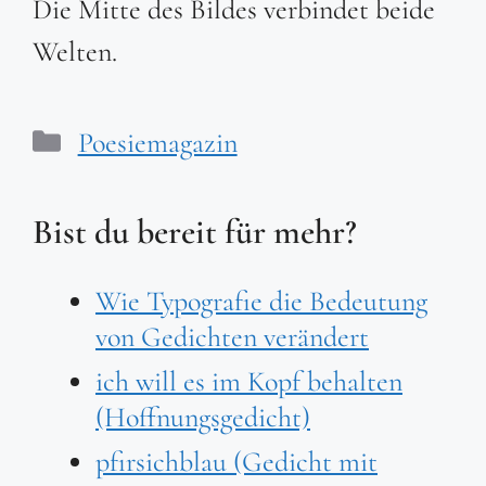
Die Mitte des Bildes verbindet beide
Welten.
Kategorien
Poesiemagazin
Bist du bereit für mehr?
Wie Typografie die Bedeutung
von Gedichten verändert
ich will es im Kopf behalten
(Hoffnungsgedicht)
pfirsichblau (Gedicht mit