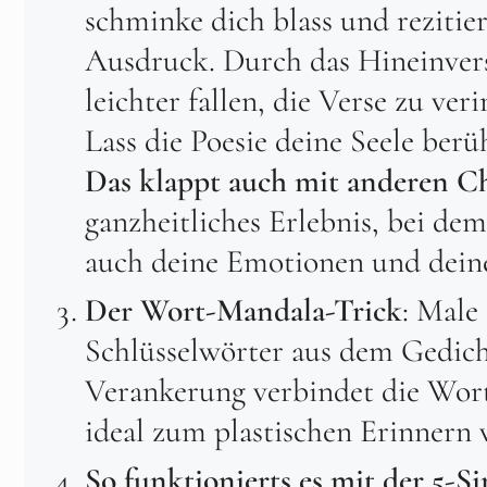
schminke dich blass und reziti
Ausdruck. Durch das Hineinvers
leichter fallen, die Verse zu ve
Lass die Poesie deine Seele ber
Das klappt auch mit anderen C
ganzheitliches Erlebnis, bei de
auch deine Emotionen und deine 
Der Wort-Mandala-Trick
: Male
Schlüsselwörter aus dem Gedich
Verankerung verbindet die Worte
ideal zum plastischen Erinnern 
So funktionierts es mit der 5-