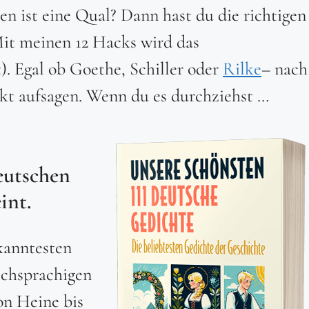
n ist eine Qual? Dann hast du die richtigen
it meinen 12 Hacks wird das
. Egal ob Goethe, Schiller oder
Rilke
– nach
ekt aufsagen. Wenn du es durchziehst …
eutschen
int.
kanntesten
schsprachigen
on Heine bis