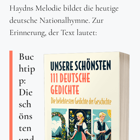
Haydns Melodie bildet die heutige
deutsche Nationalhymne. Zur
Erinnerung, der Text lautet:
Buc
htip
p:
Die
sch
öns
ten
und