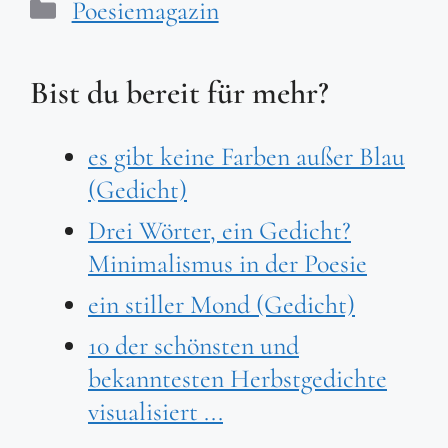
Kategorien
Poesiemagazin
Bist du bereit für mehr?
es gibt keine Farben außer Blau
(Gedicht)
Drei Wörter, ein Gedicht?
Minimalismus in der Poesie
ein stiller Mond (Gedicht)
10 der schönsten und
bekanntesten Herbstgedichte
visualisiert ...