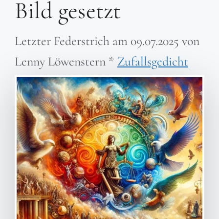
Bild gesetzt
Letzter Federstrich am
09.07.2025
von
Lenny Löwenstern
*
Zufallsgedicht