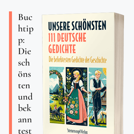
Buc
htip
p:
Die
sch
öns
ten
und
bek
ann
test