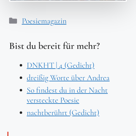
Kategorien
Poesiemagazin
Bist du bereit für mehr?
DNKHT | 4 (Gedicht)
dreißig Worte über Andrea
So findest du in der Nacht
versteckte Poesie
nachtberührt (Gedicht)