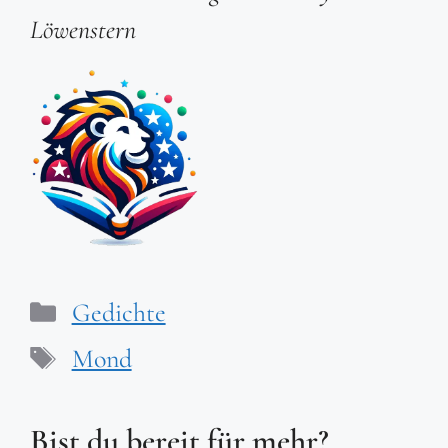
Löwenstern
Kategorien
Gedichte
Schlagwörter
Mond
Bist du bereit für mehr?