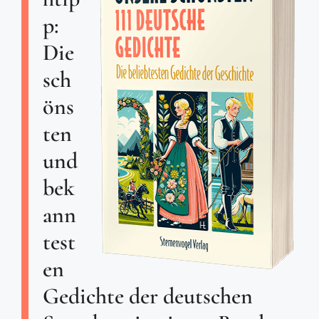
p:
Die
sch
öns
ten
und
bek
ann
test
en
Gedichte der deutschen