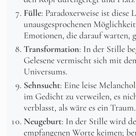
Fülle
: Paradoxerweise ist diese L
unausgesprochenen Möglichkeite
Emotionen, die darauf warten, 
Transformation
: In der Stille 
Gelesene vermischt sich mit dem
Universums.
Sehnsucht
: Eine leise Melanch
im Gedicht zu verweilen, es nic
verblasst, als wäre es ein Traum.
Neugeburt
: In der Stille wird d
empfangenen Worte keimen; bere