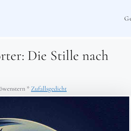
Ge
ter: Die Stille nach
öwenstern
*
Zufallsgedicht