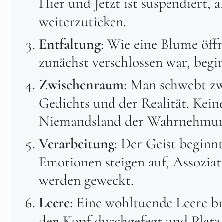
Hier und Jetzt ist suspendiert, a
weiterzuticken.
Entfaltung
: Wie eine Blume öff
zunächst verschlossen war, begin
Zwischenraum
: Man schwebt zw
Gedichts und der Realität. Kein
Niemandsland der Wahrnehmun
Verarbeitung
: Der Geist beginn
Emotionen steigen auf, Assoziat
werden geweckt.
Leere
: Eine wohltuende Leere br
den Kopf durchgefegt und Platz 