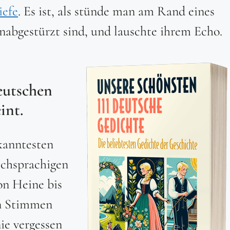
iefe
. Es ist, als stünde man am Rand eines
nabgestürzt sind, und lauschte ihrem Echo.
eutschen
int.
kanntesten
schsprachigen
on Heine bis
en Stimmen
ie vergessen