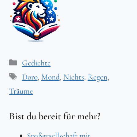
Kategorien
Gedichte
Schlagwörter
Doro
,
Mond
,
Nichts
,
Regen
,
Träume
Bist du bereit für mehr?
Spaßgesellschaft mit