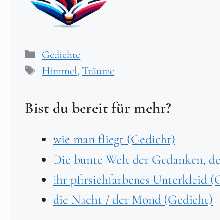
Kategorien
Gedichte
Schlagwörter
Himmel
,
Träume
Bist du bereit für mehr?
wie man fliegt (Gedicht)
Die bunte Welt der Gedanken, de
ihr pfirsichfarbenes Unterkleid (
die Nacht / der Mond (Gedicht)