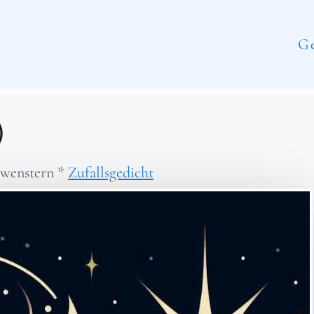
Ge
)
wenstern
*
Zufallsgedicht