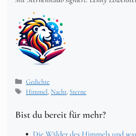
Kategorien
Gedichte
Schlagwörter
Himmel
,
Nacht
,
Sterne
Bist du bereit für mehr?
Die Wälder des Himmels und was