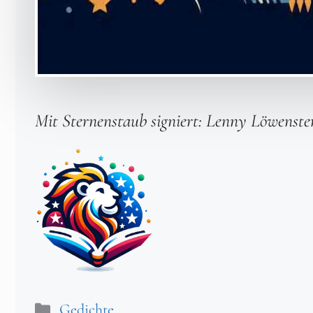
Mit Sternenstaub signiert: Lenny
Löwenste
Kategorien
Gedichte