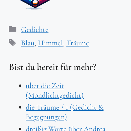
Kategorien
Gedichte
Schlagwörter
Blau
,
Himmel
,
Träume
Bist du bereit für mehr?
über die Zeit
(Mondlichtgedicht)
die Träume / 1 (Gedicht &
Begegnungen)
dreißig Worte über Andrea