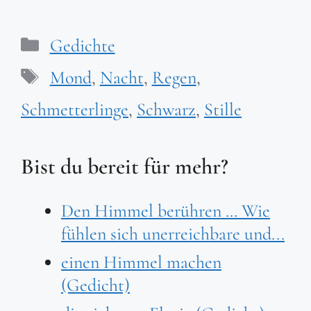
Kategorien
Gedichte
Schlagwörter
Mond
,
Nacht
,
Regen
,
Schmetterlinge
,
Schwarz
,
Stille
Bist du bereit für mehr?
Den Himmel berühren … Wie
fühlen sich unerreichbare und...
einen Himmel machen
(Gedicht)