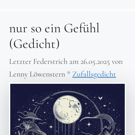
nur so ein Gefühl
(Gedicht)
Letzter Federstrich am
26.05.2025
von
Lenny Löwenstern
*
Zufallsgedicht