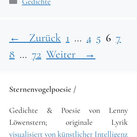
Kategorien
Gedichte
Seite
Seite
Seite
Seite
Seite
Sei
←
Zurück
1
…
4
5
6
7
Seite
8
…
72
Weiter
→
Sternenvogelpoesie /
Gedichte & Poesie von Lenny
Löwenstern; originale Lyrik
visualisiert von künstlicher Intelligenz