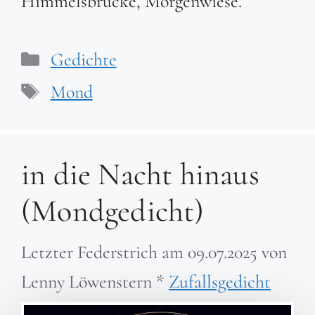
Himmelsbrücke, Morgenwiese.
Kategorien
Gedichte
Schlagwörter
Mond
in die Nacht hinaus
(Mondgedicht)
Letzter Federstrich am
09.07.2025
von
Lenny Löwenstern
*
Zufallsgedicht