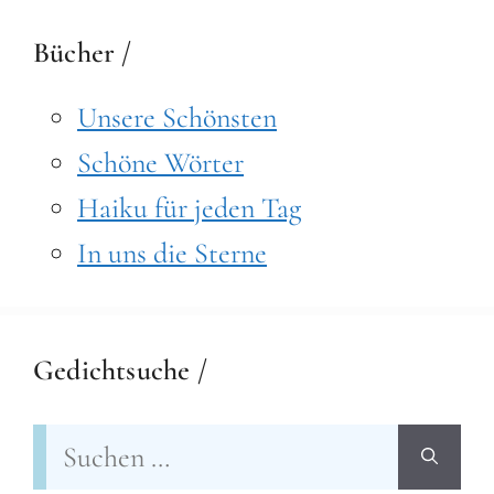
Bücher /
Unsere Schönsten
Schöne Wörter
Haiku für jeden Tag
In uns die Sterne
Gedichtsuche /
Suchen
nach: