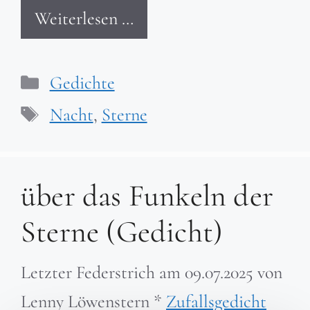
Weiterlesen …
Kategorien
Gedichte
Schlagwörter
Nacht
,
Sterne
über das Funkeln der
Sterne (Gedicht)
Letzter Federstrich am
09.07.2025
von
Lenny Löwenstern
*
Zufallsgedicht