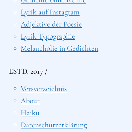
Lyrik auf Instagram
Adjektive der Poesie
Lyrik Typographie
Melancholie in Gedichten
ESTD. 2017 /
Versverzeichnis
About
Haiku
Datenschutzerklärung