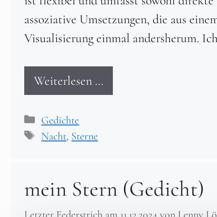
ist flexibel und umfasst sowohl direkte
assoziative Umsetzungen, die aus eine
Visualisierung einmal andersherum. Ich
Weiterlesen …
Kategorien
Gedichte
Schlagwörter
Nacht
,
Sterne
mein Stern (Gedicht)
Letzter Federstrich am
11.12.2024
von
Lenny Lö