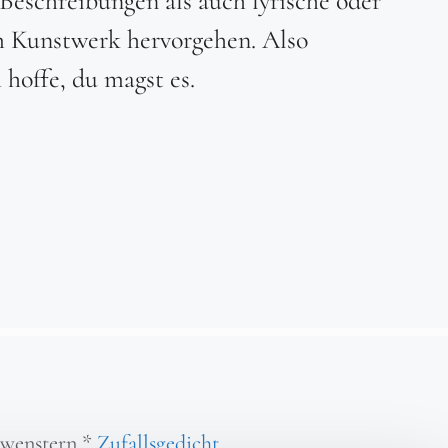
 Beschreibungen als auch lyrische oder
m Kunstwerk hervorgehen. Also
 hoffe, du magst es.
wenstern
*
Zufallsgedicht