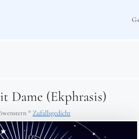
Ge
it Dame (Ekphrasis)
öwenstern
*
Zufallsgedicht