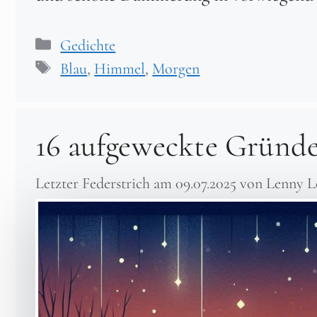
Kategorien
Gedichte
Schlagwörter
Blau
,
Himmel
,
Morgen
16 aufgeweckte Gründ
Letzter Federstrich am
09.07.2025
von
Lenny L