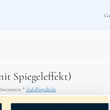
Ge
it Spiegeleffekt)
öwenstern
*
Zufallsgedicht